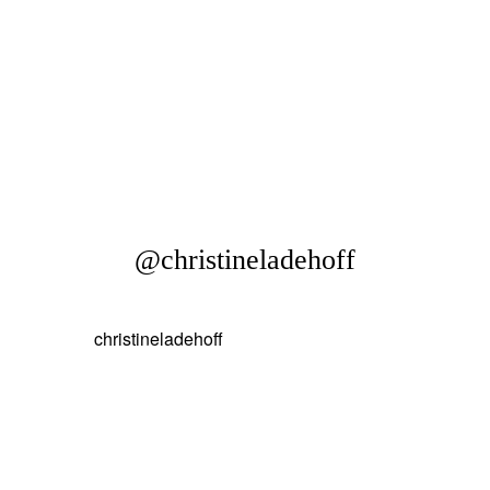
REPORTAGEN
@christineladehoff
KONTAKT
christineladehoff
BLOG